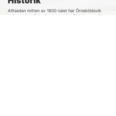
Historik
Alltsedan mitten av 1800-talet har Örnsköldsvik
haft ett rikt båtliv. Det har varit båtaktiviteter för
segel och motorbåtar på Ö-viksfjärden i mer än
100 år.
År 1874 bildades Örnsköldsviks Segelsällskap
(ÖSS). Det är Sveriges idag fjärde äldsta
segelsällskap och Örnsköldsviks äldsta förening!
Verksamheten bedrevs under lång tid utifrån
båthamnen vid gamla Framnäskajen, nuvarande
Hägglunds Arena. Under senare delen av 60-talet
flyttades hamnen till nuvarande plats vid Sjögatan.
Under dessa 150 år har sommarplatser och
vinterplatser funnits inom samma område. I slutet
av 80-talet beslutades att bilda en separat
förening för enbart hamnfrågorna och Lungviks
Hamnförening bildades. Båda föreningarna har allt
sedan dess utvecklat sin verksamhet. ÖSS har bl.a.
satsat på kappseglingsverksamhet, (10-tal SM-