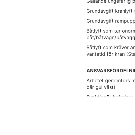
Gällande ungefärlig pr
Grundavgift kranlyft 
Grundavgift rampupp
Båtlyft som tar onorm
båt/båtvagn/båtvagga
Båtlyft som kräver ä
väntetid för kran (St
ANSVARSFÖRDELNI
Arbetet genomförs m
bär gul väst).
Funktionär bokning:
Funktionär för att di
och då enligt informa
Funktionärer för att 
Båtägare ansvarar f