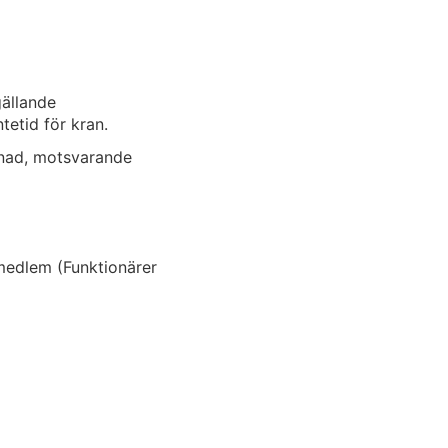
gällande
etid för kran.
tnad, motsvarande
medlem (Funktionärer
 båten ska förflyttas
 instruktioner.