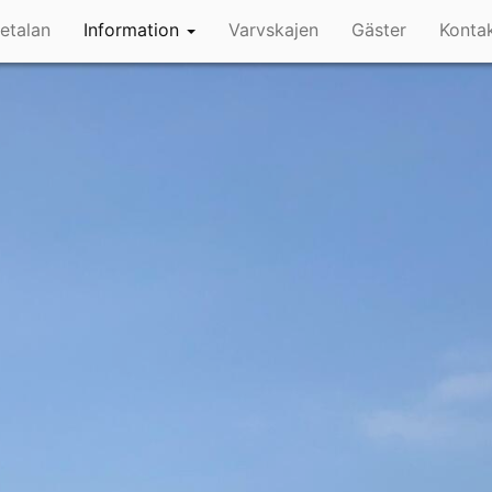
setalan
Information
Varvskajen
Gäster
Konta