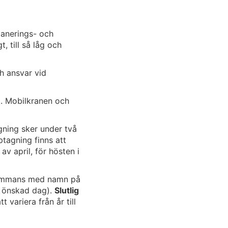
anerings- och
, till så låg och
h ansvar vid
t. Mobilkranen och
gning sker under två
ptagning finns att
av april, för hösten i
lsammans med namn på
å önskad dag).
Slutlig
variera från år till