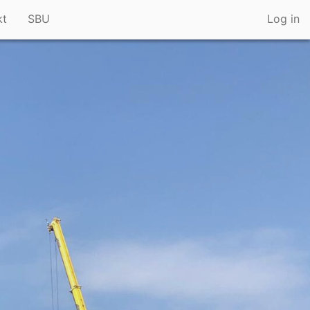
kt
SBU
Log in