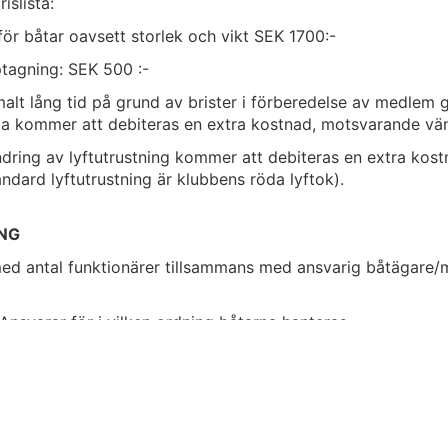
islista:
för båtar oavsett storlek och vikt SEK 1700:-
tagning: SEK 500 :-
alt lång tid på grund av brister i förberedelse av medlem 
 kommer att debiteras en extra kostnad, motsvarande vänt
ndring av lyftutrustning kommer att d
ebiteras en extra kos
andard lyftutrustning är klubbens röda lyftok).
NG
ed antal funktionärer tillsammans med ansvarig båtägare/
Ansvarar för i vilken ordning båtarna hanteras.
rigera kran
: Ser till att kranföraren får instruktioner när/hur
tion från båtägare.
koppla sling
: Hjälper båtägare att koppla sling enligt dennes
ör