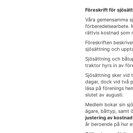
Föreskrift för sjös
Våra gemensamma sjö
förberedelsearbete. M
rättvis kostnad som m
Föreskriften beskrive
sjösättning och uppt
Sjösättning och båtu
traktor hyrs in av fö
Sjösättning sker vid
dagar, dock vid två p
läsa på förenings hem
slutet av augu
Medlem bokar sin sj
ägare, båttyp, samt 
justering av kostna
år beroende på hur ef