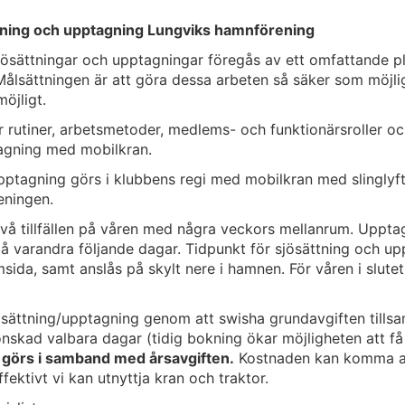
ättning och upptagning Lungviks hamnförening
sättningar och upptagningar föregås av ett omfattande pl
ålsättningen är att göra dessa arbeten så säker som möjligt
öjligt.
r rutiner, arbetsmetoder, medlems- och funktionärsroller oc
agning med mobilkran.
pptagning görs i klubbens regi med mobilkran med slinglyf
reningen.
 två tillfällen på våren med några veckors mellanrum. Uppta
å varandra följande dagar. Tidpunkt för sjösättning och up
sida, samt anslås på skylt nere i hamnen. För våren i slutet 
sti.
ösättning/upptagning genom att swisha grundavgiften til
önskad valbara dagar (tidig bokning ökar möjligheten att f
d görs i samband med årsavgiften.
Kostnaden kan komma att 
fektivt vi kan utnyttja kran och traktor.